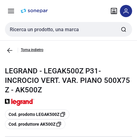
Vai alla
Vai
navigazione
alla
pagina
Cerca input
Torna indietro
LEGRAND - LEGAK500Z P31-
INCROCIO VERT. VAR. PIANO 500X75
Z - AK500Z
copia
Cod. prodotto LEGAK500Z
copia
Cod. produttore AK500Z