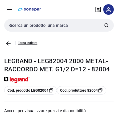
Vai alla
Vai
navigazione
alla
pagina
Cerca input
Torna indietro
LEGRAND - LEG82004 2000 METAL-
RACCORDO MET. G1/2 D=12 - 82004
copia
copia
Cod. prodotto LEG82004
Cod. produttore 82004
Accedi per visualizzare prezzi e disponibilità