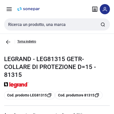
Vai alla
Vai
navigazione
alla
pagina
Cerca input
Torna indietro
LEGRAND - LEG81315 GETR-
COLLARE DI PROTEZIONE D=15 -
81315
copia
copia
Cod. prodotto LEG81315
Cod. produttore 81315