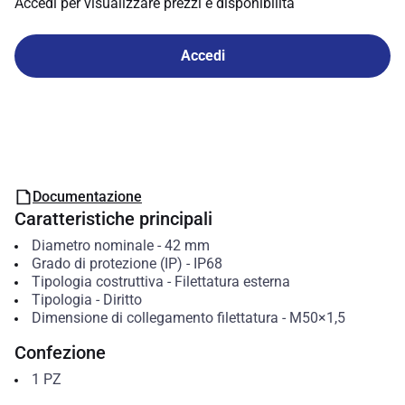
Accedi per visualizzare prezzi e disponibilità
Accedi
Documentazione
Caratteristiche principali
Diametro nominale
-
42
mm
Grado di protezione (IP)
-
IP68
Tipologia costruttiva
-
Filettatura esterna
Tipologia
-
Diritto
Dimensione di collegamento filettatura
-
M50×1,5
Confezione
1
PZ