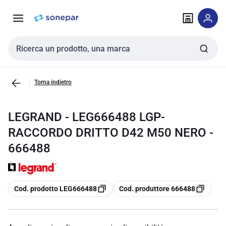
Vai alla
Vai
navigazione
alla
pagina
Cerca input
Torna indietro
LEGRAND - LEG666488 LGP-
RACCORDO DRITTO D42 M50 NERO -
666488
copia
copia
Cod. prodotto LEG666488
Cod. produttore 666488