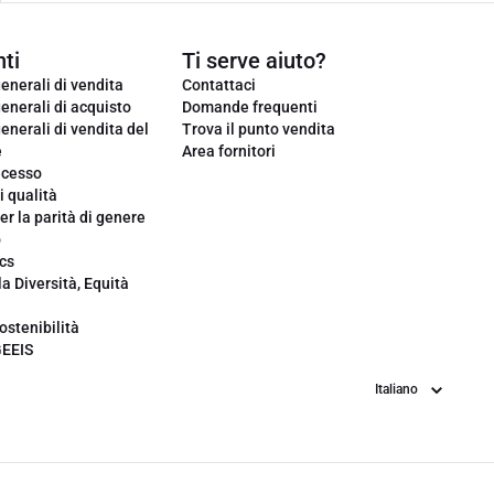
ti
Ti serve aiuto?
enerali di vendita
Contattaci
enerali di acquisto
Domande frequenti
enerali di vendita del
Trova il punto vendita
e
Area fornitori
ecesso
i qualità
er la parità di genere
o
cs
la Diversità, Equità
ostenibilità
GEEIS
Lingua