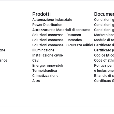
Prodotti
Documen
Automazione industriale
Condizioni g
Power Distribution
Condizioni g
Attrezzature e Materiali di consumo
Condizioni g
Soluzioni connesse - Datacom
Marketplac
Soluzioni connesse - Domotica
Modulo di r
Soluzioni connesse - Sicurezza edifici
Certificato d
ione
Illuminazione
Certificato p
Installazione civile
Codice Etic
iance
Cavi
Code of Ethi
Energie rinnovabili
Politica per 
Termoidraulica
e Inclusione
Climatizzazione
Bilancio di s
Altro
Certificato 