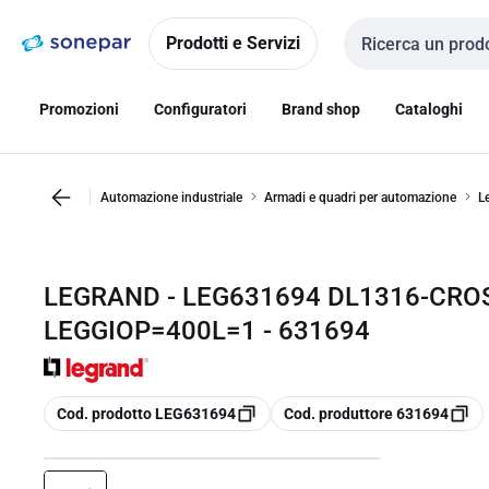
Vai alla
Vai
navigazione
alla
Prodotti e Servizi
Cerca input
pagina
Promozioni
Configuratori
Brand shop
Cataloghi
Automazione industriale
Armadi e quadri per automazione
L
LEGRAND - LEG631694 DL1316-CRO
LEGGIOP=400L=1 - 631694
copia
copia
Cod. prodotto LEG631694
Cod. produttore 631694