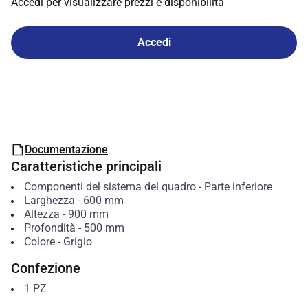
Accedi per visualizzare prezzi e disponibilità
Accedi
Documentazione
Caratteristiche principali
Componenti del sistema del quadro
-
Parte inferiore
Larghezza
-
600
mm
Altezza
-
900
mm
Profondità
-
500
mm
Colore
-
Grigio
Confezione
1
PZ