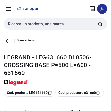
Vai alla
Vai
navigazione
alla
pagina
Cerca input
Torna indietro
LEGRAND - LEG631660 DL0506-
CROSSING BASE P=500 L=600 -
631660
copia
copia
Cod. prodotto LEG631660
Cod. produttore 631660