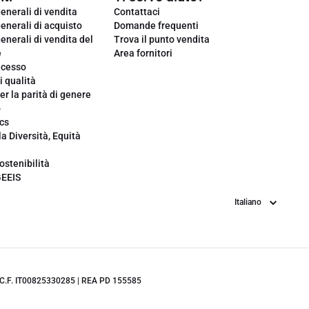
enerali di vendita
Contattaci
enerali di acquisto
Domande frequenti
enerali di vendita del
Trova il punto vendita
e
Area fornitori
ecesso
i qualità
er la parità di genere
o
cs
la Diversità, Equità
ostenibilità
GEEIS
Lingua
.IVA/C.F. IT00825330285 | REA PD 155585