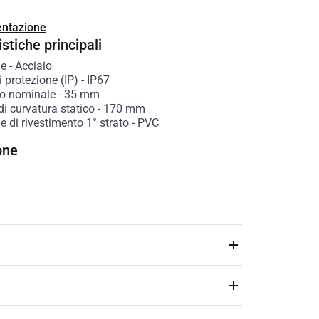
ntazione
stiche principali
le
-
Acciaio
 protezione (IP)
-
IP67
o nominale
-
35
mm
i curvatura statico
-
170
mm
e di rivestimento 1° strato
-
PVC
one