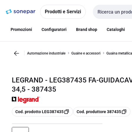
Vai alla
Vai
navigazione
alla
Prodotti e Servizi
Cerca input
pagina
Promozioni
Configuratori
Brand shop
Cataloghi
Automazione industriale
Guaine e accessori
Guaina metallica
LEGRAND - LEG387435 FA-GUIDACAV
34,5 - 387435
copia
copia
Cod. prodotto LEG387435
Cod. produttore 387435