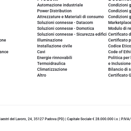
Automazione industriale
Condizioni g
Power Distribution
Condizioni g
Attrezzature e Materiali di consumo
Condizioni g
Soluzioni connesse - Datacom
Marketplac
Soluzioni connesse - Domotica
Modulo di r
Soluzioni connesse - Sicurezza edifici
Certificato d
ione
Illuminazione
Certificato p
Installazione civile
Codice Etic
iance
Cavi
Code of Ethi
Energie rinnovabili
Politica per 
Termoidraulica
e Inclusione
Climatizzazione
Bilancio di s
Altro
Certificato 
 Maestri del Lavoro, 24, 35127 Padova (PD) | Capitale Sociale € 28.000.000 i.v. | P