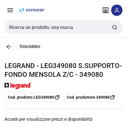
Vai alla
Vai
navigazione
alla
pagina
Cerca input
Torna indietro
LEGRAND - LEG349080 S.SUPPORTO-
FONDO MENSOLA Z/C - 349080
copia
copia
Cod. prodotto LEG349080
Cod. produttore 349080
Accedi per visualizzare prezzi e disponibilità