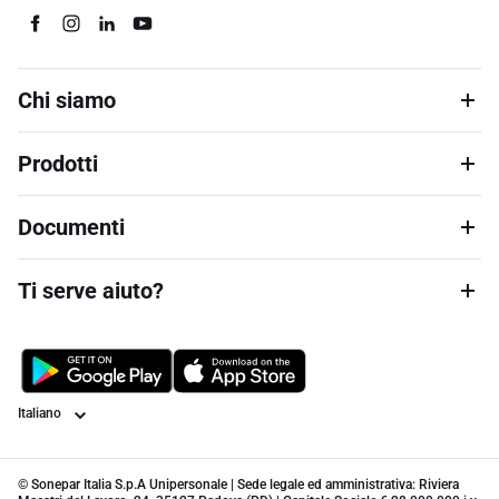
Chi siamo
Prodotti
Documenti
Ti serve aiuto?
Lingua
© Sonepar Italia S.p.A Unipersonale | Sede legale ed amministrativa: Riviera