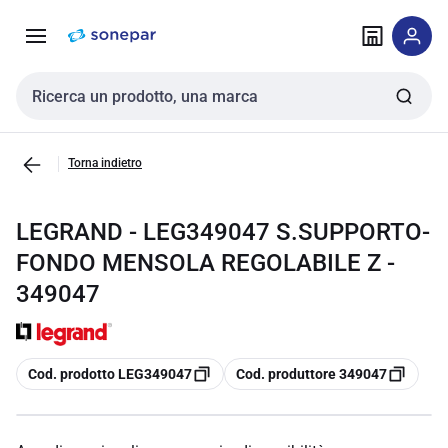
Vai alla
Vai
navigazione
alla
pagina
Cerca input
Torna indietro
LEGRAND - LEG349047 S.SUPPORTO-
FONDO MENSOLA REGOLABILE Z -
349047
copia
copia
Cod. prodotto LEG349047
Cod. produttore 349047