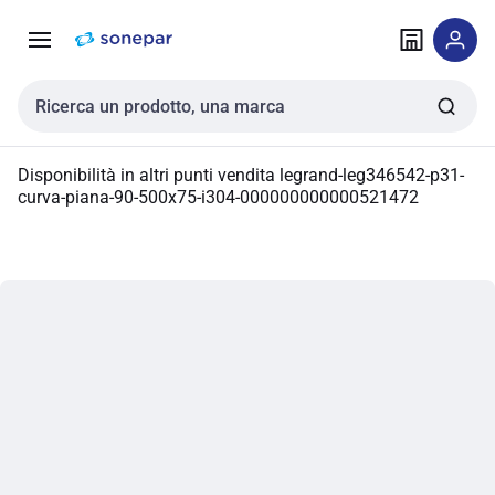
Vai alla
Vai
navigazione
alla
pagina
Cerca input
Disponibilità in altri punti vendita
legrand-leg346542-p31-
curva-piana-90-500x75-i304-000000000000521472