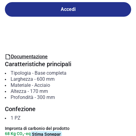
Accedi
Documentazione
Caratteristiche principali
Tipologia
-
Base completa
Larghezza
-
600
mm
Materiale
-
Acciaio
Altezza
-
170
mm
Profondità
-
300
mm
Confezione
1
PZ
Impronta di carbonio del prodotto
68 Kg CO₂-eq
Stima Sonepar