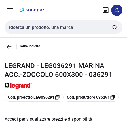
Vai alla
Vai
navigazione
alla
pagina
Cerca input
Torna indietro
LEGRAND - LEG036291 MARINA
ACC.-ZOCCOLO 600X300 - 036291
copia
copia
Cod. prodotto LEG036291
Cod. produttore 036291
Accedi per visualizzare prezzi e disponibilità