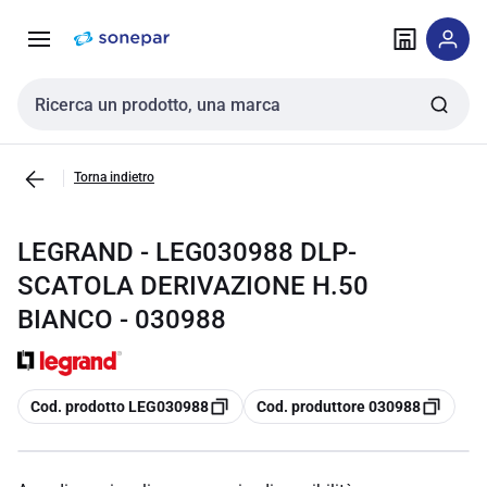
Vai alla
Vai
navigazione
alla
pagina
Cerca input
Torna indietro
LEGRAND - LEG030988 DLP-
SCATOLA DERIVAZIONE H.50
BIANCO - 030988
copia
copia
Cod. prodotto LEG030988
Cod. produttore 030988