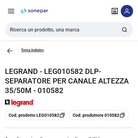
Vai alla
Vai
navigazione
alla
pagina
Cerca input
Torna indietro
LEGRAND - LEG010582 DLP-
SEPARATORE PER CANALE ALTEZZA
35/50M - 010582
copia
copia
Cod. prodotto LEG010582
Cod. produttore 010582