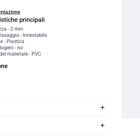
ntazione
stiche principali
zza
-
2
mm
fissaggio
-
Innestabile
le
-
Plastica
logeni
-
no
del materiale
-
PVC
one