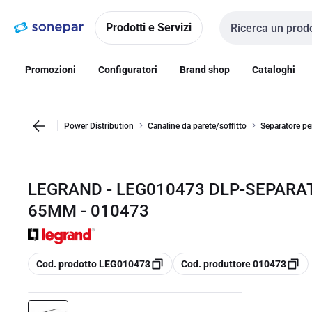
Vai alla
Vai
navigazione
alla
Prodotti e Servizi
Cerca input
pagina
Promozioni
Configuratori
Brand shop
Cataloghi
Power Distribution
Canaline da parete/soffitto
Separatore pe
LEGRAND - LEG010473 DLP-SEPARA
65MM - 010473
copia
copia
Cod. prodotto LEG010473
Cod. produttore 010473