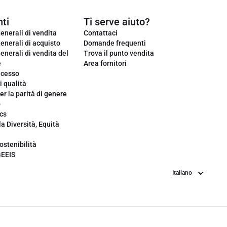
ti
Ti serve aiuto?
enerali di vendita
Contattaci
enerali di acquisto
Domande frequenti
enerali di vendita del
Trova il punto vendita
e
Area fornitori
ecesso
i qualità
er la parità di genere
o
cs
la Diversità, Equità
ostenibilità
GEEIS
Lingua