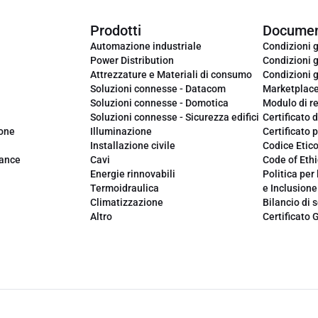
Prodotti
Documen
Automazione industriale
Condizioni g
Power Distribution
Condizioni g
Attrezzature e Materiali di consumo
Condizioni g
Soluzioni connesse - Datacom
Marketplac
Soluzioni connesse - Domotica
Modulo di r
Soluzioni connesse - Sicurezza edifici
Certificato d
ione
Illuminazione
Certificato p
Installazione civile
Codice Etic
iance
Cavi
Code of Ethi
Energie rinnovabili
Politica per 
Termoidraulica
e Inclusione
Climatizzazione
Bilancio di s
Altro
Certificato 