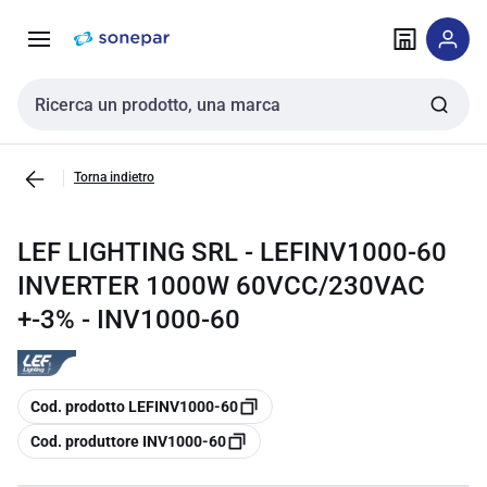
Vai alla
Vai
navigazione
alla
pagina
Cerca input
Torna indietro
LEF LIGHTING SRL - LEFINV1000-60
INVERTER 1000W 60VCC/230VAC
+-3% - INV1000-60
copia
Cod. prodotto LEFINV1000-60
copia
Cod. produttore INV1000-60