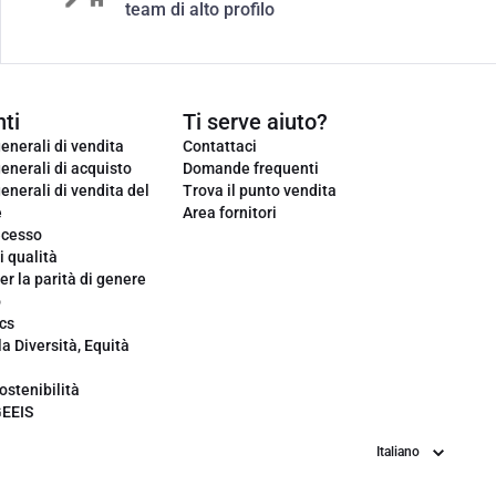
team di alto profilo
ti
Ti serve aiuto?
enerali di vendita
Contattaci
enerali di acquisto
Domande frequenti
enerali di vendita del
Trova il punto vendita
e
Area fornitori
ecesso
i qualità
er la parità di genere
o
cs
la Diversità, Equità
ostenibilità
GEEIS
Lingua