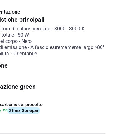
ntazione
stiche principali
ura di colore correlata
-
3000...3000
K
 totale
-
50
W
el corpo
-
Nero
di emissione
-
A fascio estremamente largo >80°
lita'
-
Orientabile
one
cazione green
 carbonio del prodotto
₂-eq
Stima Sonepar