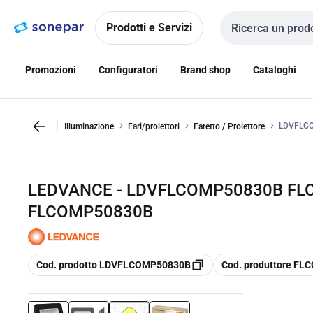
Vai alla
Vai
navigazione
alla
Prodotti e Servizi
Cerca input
pagina
Promozioni
Configuratori
Brand shop
Cataloghi
LDVFLC
Illuminazione
Fari/proiettori
Faretto / Proiettore
LEDVANCE - LDVFLCOMP50830B FL
FLCOMP50830B
copia
copia
Cod. prodotto LDVFLCOMP50830B
Cod. produttore F