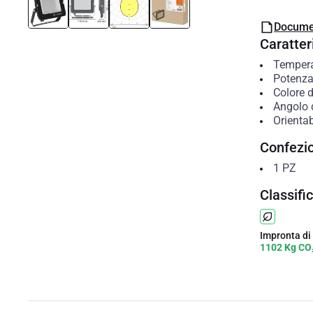
Docume
Caratteri
Temperat
Potenza
Colore d
Angolo 
Orientabi
Confezi
1
PZ
Classifi
Impronta di
1102 Kg CO