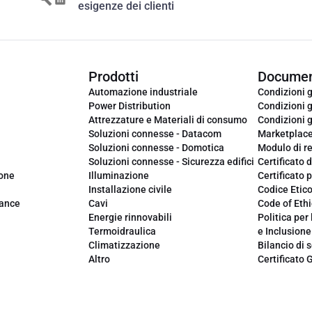
esigenze dei clienti
Prodotti
Documen
Automazione industriale
Condizioni g
Power Distribution
Condizioni g
Attrezzature e Materiali di consumo
Condizioni g
Soluzioni connesse - Datacom
Marketplac
Soluzioni connesse - Domotica
Modulo di r
Soluzioni connesse - Sicurezza edifici
Certificato d
ione
Illuminazione
Certificato p
Installazione civile
Codice Etic
iance
Cavi
Code of Ethi
Energie rinnovabili
Politica per 
Termoidraulica
e Inclusione
Climatizzazione
Bilancio di s
Altro
Certificato 