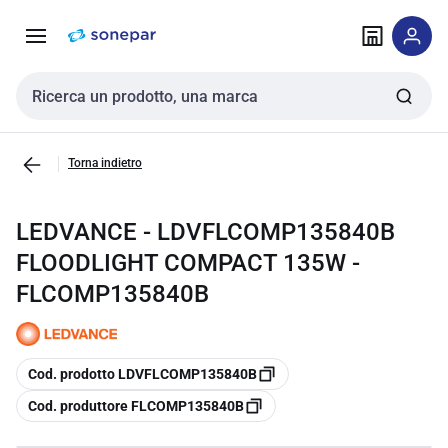
Vai alla
Vai
navigazione
alla
pagina
Cerca input
Torna indietro
LEDVANCE - LDVFLCOMP135840B
FLOODLIGHT COMPACT 135W -
FLCOMP135840B
copia
Cod. prodotto LDVFLCOMP135840B
copia
Cod. produttore FLCOMP135840B