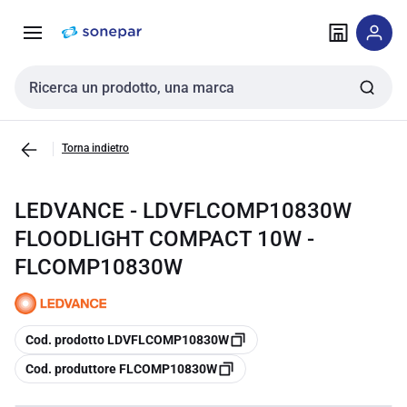
Vai alla
Vai
navigazione
alla
pagina
Cerca input
Torna indietro
LEDVANCE - LDVFLCOMP10830W
FLOODLIGHT COMPACT 10W -
FLCOMP10830W
copia
Cod. prodotto LDVFLCOMP10830W
copia
Cod. produttore FLCOMP10830W