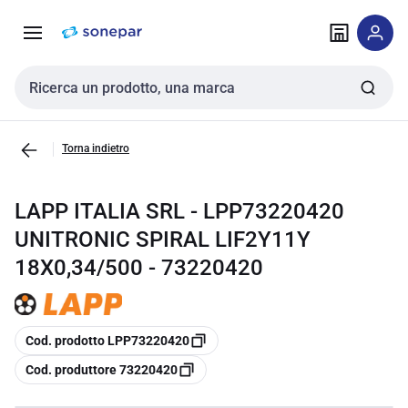
Vai alla
Vai
navigazione
alla
pagina
Cerca input
Torna indietro
LAPP ITALIA SRL - LPP73220420
UNITRONIC SPIRAL LIF2Y11Y
18X0,34/500 - 73220420
copia
Cod. prodotto LPP73220420
copia
Cod. produttore 73220420