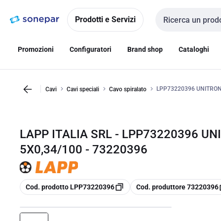
Vai alla
Vai
navigazione
alla
Prodotti e Servizi
Cerca input
pagina
Promozioni
Configuratori
Brand shop
Cataloghi
LPP73220396 UNITRONI
Cavi
Cavi speciali
Cavo spiralato
LAPP ITALIA SRL - LPP73220396 UN
5X0,34/100 - 73220396
copia
copia
Cod. prodotto LPP73220396
Cod. produttore 73220396