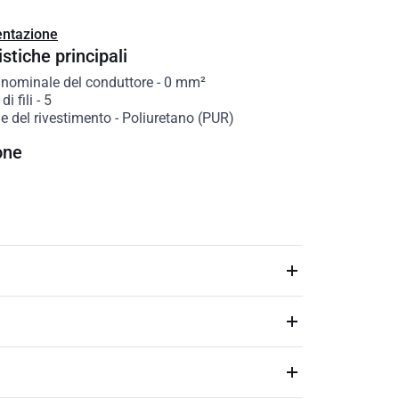
ntazione
stiche principali
 nominale del conduttore
-
0
mm²
i fili
-
5
e del rivestimento
-
Poliuretano (PUR)
one