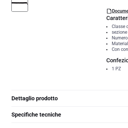
Docume
Caratteri
Classe 
sezione
Numero d
Material
Con con
Confezi
1
PZ
Dettaglio prodotto
Specifiche tecniche