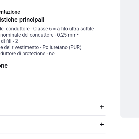
ntazione
stiche principali
del conduttore
-
Classe 6 = a filo ultra sottile
 nominale del conduttore
-
0.25
mm²
i fili
-
2
e del rivestimento
-
Poliuretano (PUR)
duttore di protezione
-
no
one