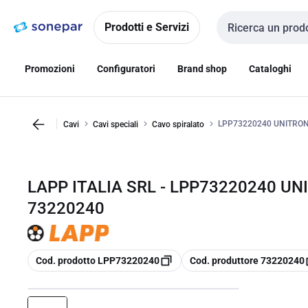
Vai alla
Vai
navigazione
alla
Prodotti e Servizi
Cerca input
pagina
Promozioni
Configuratori
Brand shop
Cataloghi
LPP73220240 UNITRONI
Cavi
Cavi speciali
Cavo spiralato
LAPP ITALIA SRL - LPP73220240 UNI
73220240
copia
copia
Cod. prodotto LPP73220240
Cod. produttore 73220240