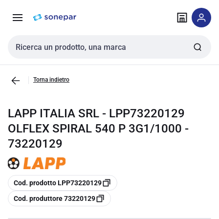
Vai alla
Vai
navigazione
alla
pagina
Cerca input
Torna indietro
LAPP ITALIA SRL - LPP73220129
OLFLEX SPIRAL 540 P 3G1/1000 -
73220129
copia
Cod. prodotto LPP73220129
copia
Cod. produttore 73220129