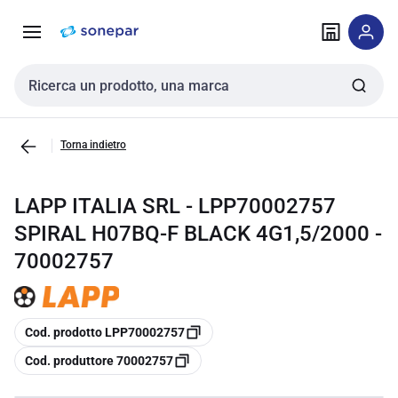
Vai alla
Vai
navigazione
alla
pagina
Cerca input
Torna indietro
LAPP ITALIA SRL - LPP70002757
SPIRAL H07BQ-F BLACK 4G1,5/2000 -
70002757
copia
Cod. prodotto LPP70002757
copia
Cod. produttore 70002757