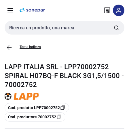
Vai alla
Vai
navigazione
alla
pagina
Cerca input
Torna indietro
LAPP ITALIA SRL - LPP70002752
SPIRAL H07BQ-F BLACK 3G1,5/1500 -
70002752
copia
Cod. prodotto LPP70002752
copia
Cod. produttore 70002752