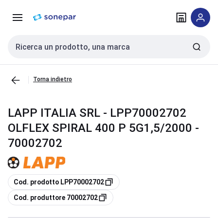
Vai alla
Vai
navigazione
alla
pagina
Cerca input
Torna indietro
LAPP ITALIA SRL - LPP70002702
OLFLEX SPIRAL 400 P 5G1,5/2000 -
70002702
copia
Cod. prodotto LPP70002702
copia
Cod. produttore 70002702