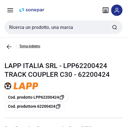
Vai alla
Vai
navigazione
alla
pagina
Cerca input
Torna indietro
LAPP ITALIA SRL - LPP62200424
TRACK COUPLER C30 - 62200424
copia
Cod. prodotto LPP62200424
copia
Cod. produttore 62200424