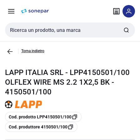
Vai alla
Vai
navigazione
alla
pagina
Cerca input
Torna indietro
LAPP ITALIA SRL - LPP4150501/100
OLFLEX WIRE MS 2.2 1X2,5 BK -
4150501/100
copia
Cod. prodotto LPP4150501/100
copia
Cod. produttore 4150501/100