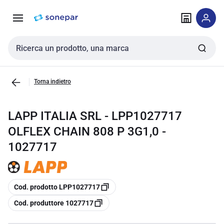
Vai alla
Vai
navigazione
alla
pagina
Cerca input
Torna indietro
LAPP ITALIA SRL - LPP1027717
OLFLEX CHAIN 808 P 3G1,0 -
1027717
copia
Cod. prodotto LPP1027717
copia
Cod. produttore 1027717