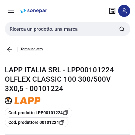
Vai alla
Vai
navigazione
alla
pagina
Cerca input
Torna indietro
LAPP ITALIA SRL - LPP00101224
OLFLEX CLASSIC 100 300/500V
3X0,5 - 00101224
copia
Cod. prodotto LPP00101224
copia
Cod. produttore 00101224