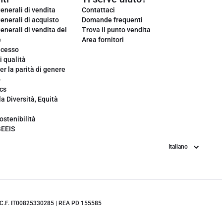
enerali di vendita
Contattaci
enerali di acquisto
Domande frequenti
enerali di vendita del
Trova il punto vendita
e
Area fornitori
ecesso
i qualità
er la parità di genere
o
cs
la Diversità, Equità
ostenibilità
GEEIS
Lingua
.IVA/C.F. IT00825330285 | REA PD 155585