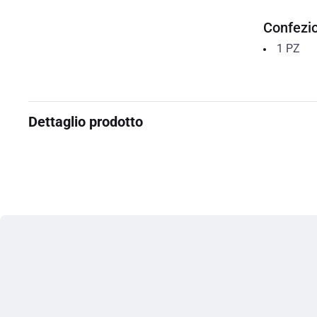
Confezi
1
PZ
Dettaglio prodotto