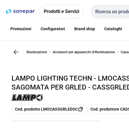
Vai alla
Vai
navigazione
alla
Prodotti e Servizi
Cerca input
pagina
Promozioni
Configuratori
Brand shop
Cataloghi
Illuminazione
Accessori per apparecchi d'illuminazione
Cassa
LAMPO LIGHTING TECHN - LMOCA
SAGOMATA PER GRLED - CASSGRLE
copia
copia
Cod. prodotto LMOCASSGRLEDSC
Cod. produttore CA