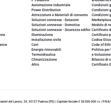
Automazione industriale
Condizioni g
Power Distribution
Condizioni g
Attrezzature e Materiali di consumo
Condizioni g
Soluzioni connesse - Datacom
Marketplac
Soluzioni connesse - Domotica
Modulo di r
Soluzioni connesse - Sicurezza edifici
Certificato d
ione
Illuminazione
Certificato p
Installazione civile
Codice Etic
iance
Cavi
Code of Ethi
Energie rinnovabili
Politica per 
Termoidraulica
e Inclusione
Climatizzazione
Bilancio di s
Altro
Certificato 
 Maestri del Lavoro, 24, 35127 Padova (PD) | Capitale Sociale € 28.000.000 i.v. | P