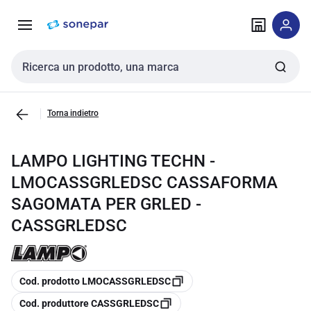
Vai alla
Vai
navigazione
alla
pagina
Cerca input
Torna indietro
LAMPO LIGHTING TECHN -
LMOCASSGRLEDSC CASSAFORMA
SAGOMATA PER GRLED -
CASSGRLEDSC
copia
Cod. prodotto LMOCASSGRLEDSC
copia
Cod. produttore CASSGRLEDSC