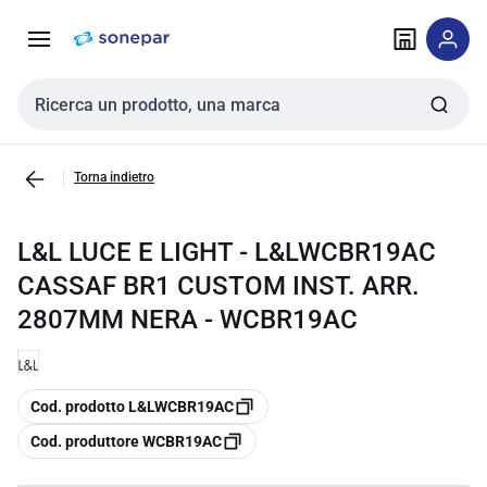
Vai alla
Vai
navigazione
alla
pagina
Cerca input
Torna indietro
L&L LUCE E LIGHT - L&LWCBR19AC
CASSAF BR1 CUSTOM INST. ARR.
2807MM NERA - WCBR19AC
copia
Cod. prodotto L&LWCBR19AC
copia
Cod. produttore WCBR19AC