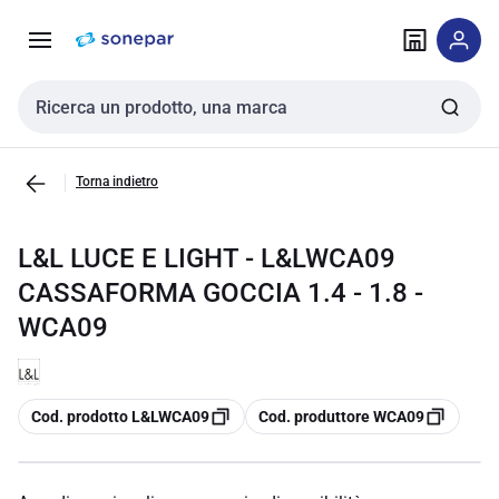
Vai alla
Vai
navigazione
alla
pagina
Cerca input
Torna indietro
L&L LUCE E LIGHT - L&LWCA09
CASSAFORMA GOCCIA 1.4 - 1.8 -
WCA09
copia
copia
Cod. prodotto L&LWCA09
Cod. produttore WCA09