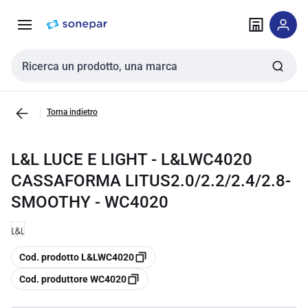
Vai alla
Vai
navigazione
alla
pagina
Cerca input
Torna indietro
L&L LUCE E LIGHT - L&LWC4020
CASSAFORMA LITUS2.0/2.2/2.4/2.8-
SMOOTHY - WC4020
copia
Cod. prodotto L&LWC4020
copia
Cod. produttore WC4020