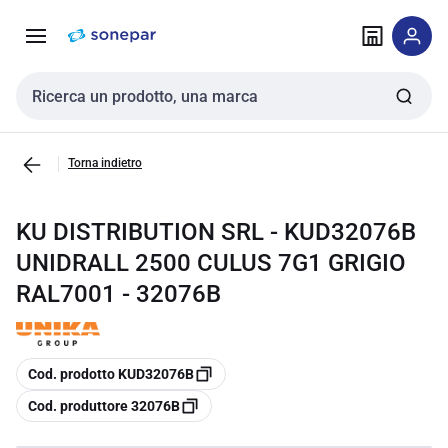
Vai alla
Vai
navigazione
alla
pagina
Cerca input
Torna indietro
KU DISTRIBUTION SRL - KUD32076B
UNIDRALL 2500 CULUS 7G1 GRIGIO
RAL7001 - 32076B
copia
Cod. prodotto KUD32076B
copia
Cod. produttore 32076B