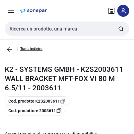
Vai alla
Vai
navigazione
alla
pagina
Cerca input
Torna indietro
K2 - SYSTEMS GMBH - K2S2003611
WALL BRACKET MFT-FOX VI 80 M
6.5/11 - 2003611
copia
Cod. prodotto K2S2003611
copia
Cod. produttore 2003611
Accedi per visualizzare prezzi e disponibilità