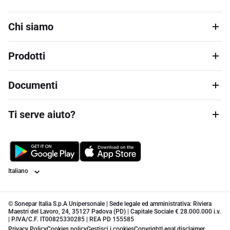
Chi siamo
Prodotti
Documenti
Ti serve aiuto?
Lingua
© Sonepar Italia S.p.A Unipersonale | Sede legale ed amministrativa: Riviera
Maestri del Lavoro, 24, 35127 Padova (PD) | Capitale Sociale € 28.000.000 i.v.
| P.IVA/C.F. IT00825330285 | REA PD 155585
Privacy Policy
Cookies policy
Gestisci i cookies
Copyright
Legal disclaimer