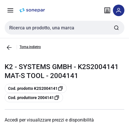
Vai alla
Vai
navigazione
alla
pagina
Cerca input
Torna indietro
K2 - SYSTEMS GMBH - K2S2004141
MAT-S TOOL - 2004141
copia
Cod. prodotto K2S2004141
copia
Cod. produttore 2004141
Accedi per visualizzare prezzi e disponibilità