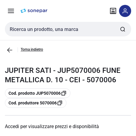
Vai alla
Vai
navigazione
alla
pagina
Cerca input
Torna indietro
JUPITER SATI - JUP5070006 FUNE
METALLICA D. 10 - CEI - 5070006
copia
Cod. prodotto JUP5070006
copia
Cod. produttore 5070006
Accedi per visualizzare prezzi e disponibilità