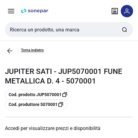
Vai alla
Vai
navigazione
alla
pagina
Cerca input
Torna indietro
JUPITER SATI - JUP5070001 FUNE
METALLICA D. 4 - 5070001
copia
Cod. prodotto JUP5070001
copia
Cod. produttore 5070001
Accedi per visualizzare prezzi e disponibilità