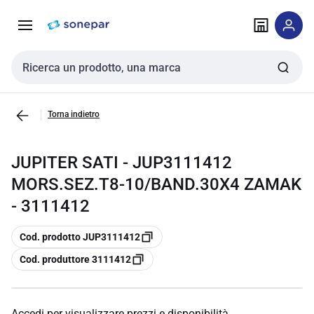
Vai alla
Vai
navigazione
alla
pagina
Cerca input
Torna indietro
JUPITER SATI - JUP3111412
MORS.SEZ.T8-10/BAND.30X4 ZAMAK
- 3111412
copia
Cod. prodotto JUP3111412
copia
Cod. produttore 3111412
Accedi per visualizzare prezzi e disponibilità