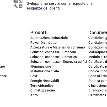
Sviluppiamo servizi come risposte alle
esigenze dei clienti
Prodotti
Documen
Automazione industriale
Condizioni g
Power Distribution
Condizioni g
Attrezzature e Materiali di consumo
Condizioni g
Soluzioni connesse - Datacom
Marketplac
Soluzioni connesse - Domotica
Modulo di r
Soluzioni connesse - Sicurezza edifici
Certificato d
ione
Illuminazione
Certificato p
Installazione civile
Codice Etic
iance
Cavi
Code of Ethi
Energie rinnovabili
Politica per 
Termoidraulica
e Inclusione
Climatizzazione
Bilancio di s
Altro
Certificato 