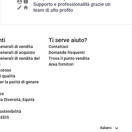
Supporto e professionalità grazie un
team di alto profilo
ti
Ti serve aiuto?
enerali di vendita
Contattaci
enerali di acquisto
Domande frequenti
enerali di vendita del
Trova il punto vendita
e
Area fornitori
ecesso
i qualità
er la parità di genere
o
cs
la Diversità, Equità
ostenibilità
GEEIS
Lingua