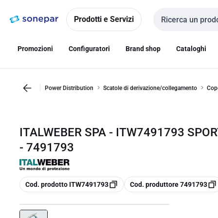
Vai alla
Vai
navigazione
alla
Prodotti e Servizi
Cerca input
pagina
Promozioni
Configuratori
Brand shop
Cataloghi
Power Distribution
Scatole di derivazione/collegamento
Cope
ITALWEBER SPA - ITW7491793 SPOR
- 7491793
copia
copia
Cod. prodotto ITW7491793
Cod. produttore 7491793