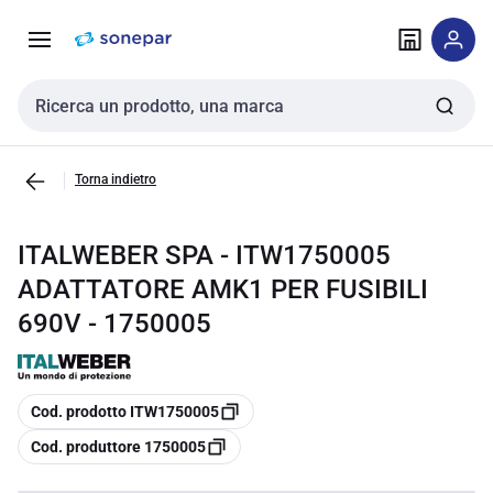
Vai alla
Vai
navigazione
alla
pagina
Cerca input
Torna indietro
ITALWEBER SPA - ITW1750005
ADATTATORE AMK1 PER FUSIBILI
690V - 1750005
copia
Cod. prodotto ITW1750005
copia
Cod. produttore 1750005