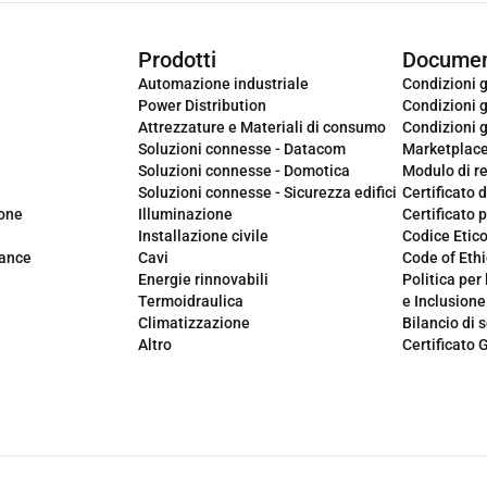
Prodotti
Documen
Automazione industriale
Condizioni g
Power Distribution
Condizioni g
Attrezzature e Materiali di consumo
Condizioni g
Soluzioni connesse - Datacom
Marketplac
Soluzioni connesse - Domotica
Modulo di r
Soluzioni connesse - Sicurezza edifici
Certificato d
ione
Illuminazione
Certificato p
Installazione civile
Codice Etic
iance
Cavi
Code of Ethi
Energie rinnovabili
Politica per 
Termoidraulica
e Inclusione
Climatizzazione
Bilancio di s
Altro
Certificato 