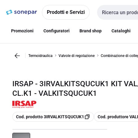
Vai alla
Vai
navigazione
alla
Prodotti e Servizi
Cerca input
pagina
Promozioni
Configuratori
Brand shop
Cataloghi
Termoidraulica
Valvole di regolazione
Combinazione di colle
IRSAP - 3IRVALKITSQUCUK1 KIT VA
CL.K1 - VALKITSQUCUK1
copia
copia
Cod. prodotto 3IRVALKITSQUCUK1
Cod. produttore V