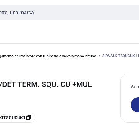
3IRVALKITSQUCUK1 K
gamento del radiatore con rubinetto e valvola mono-bitubo
L/DET TERM. SQU. CU +MUL
Acc
ALKITSQUCUK1