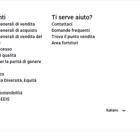
ti
Ti serve aiuto?
enerali di vendita
Contattaci
enerali di acquisto
Domande frequenti
enerali di vendita del
Trova il punto vendita
e
Area fornitori
ecesso
i qualità
er la parità di genere
o
cs
la Diversità, Equità
ostenibilità
GEEIS
Lingua