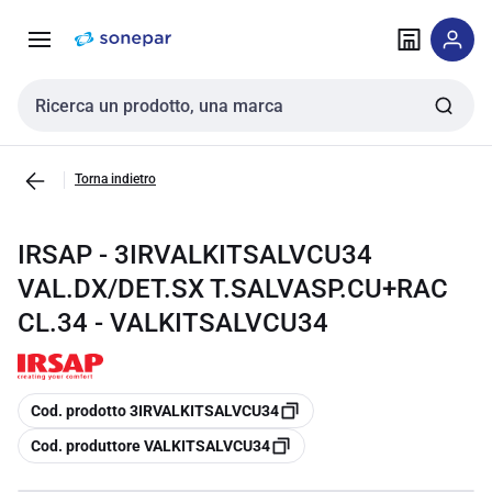
Vai alla
Vai
navigazione
alla
pagina
Cerca input
Torna indietro
IRSAP - 3IRVALKITSALVCU34
VAL.DX/DET.SX T.SALVASP.CU+RAC
CL.34 - VALKITSALVCU34
copia
Cod. prodotto 3IRVALKITSALVCU34
copia
Cod. produttore VALKITSALVCU34