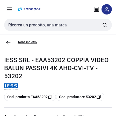
Vai alla
Vai
navigazione
alla
pagina
Cerca input
Torna indietro
IESS SRL - EAA53202 COPPIA VIDEO
BALUN PASSIVI 4K AHD-CVI-TV -
53202
copia
copia
Cod. prodotto EAA53202
Cod. produttore 53202