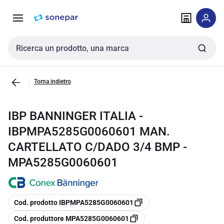
Vai alla
Vai
navigazione
alla
pagina
Cerca input
Torna indietro
IBP BANNINGER ITALIA -
IBPMPA5285G0060601 MAN.
CARTELLATO C/DADO 3/4 BMP -
MPA5285G0060601
copia
Cod. prodotto IBPMPA5285G0060601
copia
Cod. produttore MPA5285G0060601