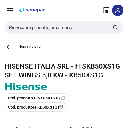
Vai alla
Vai
navigazione
alla
pagina
Cerca input
Torna indietro
HISENSE ITALIA SRL - HISKB50XS1G
SET WINGS 5,0 KW - KB50XS1G
copia
Cod. prodotto HISKB50XS1G
copia
Cod. produttore KB50XS1G