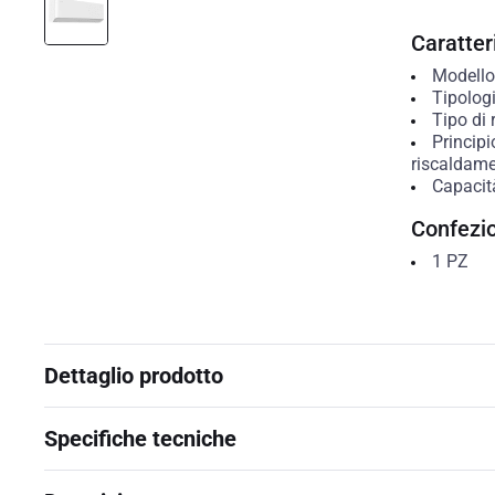
Caratteri
Modello 
Tipolog
Tipo di 
Princip
riscaldam
Capacit
Confezi
1
PZ
Dettaglio prodotto
Specifiche tecniche