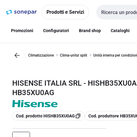
Vai alla
Vai
navigazione
alla
Prodotti e Servizi
Cerca input
pagina
Promozioni
Configuratori
Brand shop
Cataloghi
Climatizzazione
Clima-unita' split
Unità interna per condizio
HISENSE ITALIA SRL - HISHB35XU0AG 
HB35XU0AG
copia
copia
Cod. prodotto HISHB35XU0AG
Cod. produttore HB35X