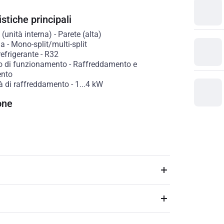
stiche principali
(unità interna)
-
Parete (alta)
ia
-
Mono-split/multi-split
refrigerante
-
R32
io di funzionamento
-
Raffreddamento e
ento
à di raffreddamento
-
1...4
kW
one