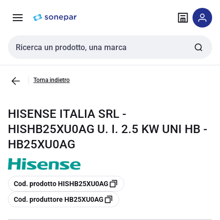
Vai alla
Vai
navigazione
alla
pagina
Cerca input
Torna indietro
HISENSE ITALIA SRL -
HISHB25XU0AG U. I. 2.5 KW UNI HB -
HB25XU0AG
copia
Cod. prodotto HISHB25XU0AG
copia
Cod. produttore HB25XU0AG