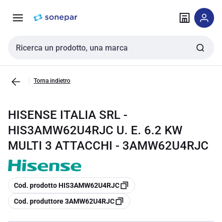
Vai alla
Vai
navigazione
alla
pagina
Cerca input
Torna indietro
HISENSE ITALIA SRL -
HIS3AMW62U4RJC U. E. 6.2 KW
MULTI 3 ATTACCHI - 3AMW62U4RJC
copia
Cod. prodotto HIS3AMW62U4RJC
copia
Cod. produttore 3AMW62U4RJC